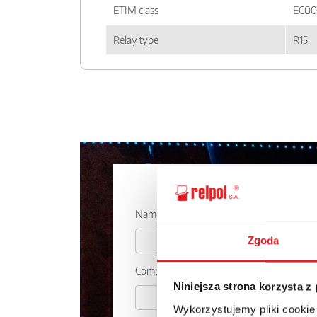
ETIM class
EC00
Relay type
R15
Ask for the 
Name: *
Zgoda
Company:
Niniejsza strona korzysta z
Wykorzystujemy pliki cookie