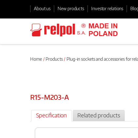
About us
New products
Investor relations
Blo
Home
Products
Plug-in sockets and accessories for rel
R15-M203-A
Specification
Related products