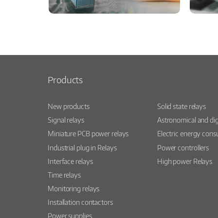
Products
New products
Solid state relays
Signal relays
Astronomical and dig
Miniature PCB power relays
Electric energy con
Industrial plug in Relays
Power controllers
Interface relays
High power Relays
Time relays
Monitoring relays
Installation contactors
Power supplies