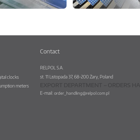
Contact
RELPOL S.A.
st.
11 Listopada 37
,
68-200
Żary
,
Poland
ital clocks
EXPORT DEPARTMENT – ORDERS HA
sumption meters
E-mail:
order_handling@relpol.com.pl