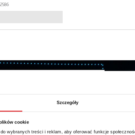
2586
details of the offer
Email: *
Szczegóły
Phone:
 plików cookie
 do wybranych treści i reklam, aby oferować funkcje społecznoś