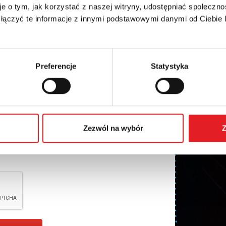
e o tym, jak korzystać z naszej witryny, udostępniać społeczno
 łączyć te informacje z innymi podstawowymi danymi od Ciebie
Preferencje
Statystyka
nal data by Relpol S.A. More information on the
Zezwól na wybór
Z
cy Policy
*