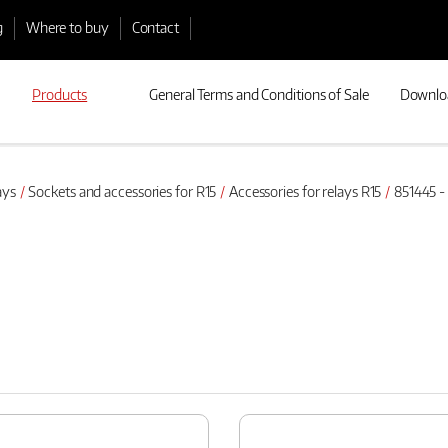
g
Where to buy
Contact
Products
General Terms and Conditions of Sale
Downlo
ays
Sockets and accessories for R15
Accessories for relays R15
851445 -