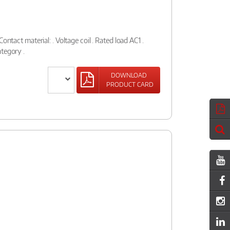
ontact material: . Voltage coil . Rated load AC1 .
tegory .
DOWNLOAD
PRODUCT CARD