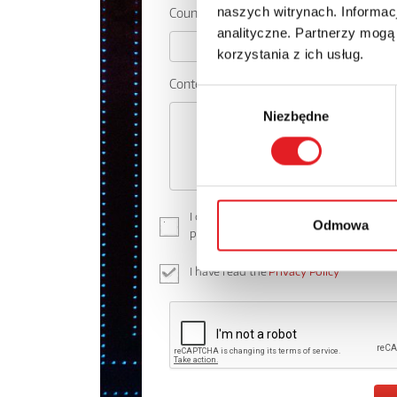
naszych witrynach. Informacj
Country:
analityczne. Partnerzy mogą
korzystania z ich usług.
Contents: *
Wybór
Niezbędne
zgody
I consent to the processing of my perso
Odmowa
processing of personal data in the
Priva
I have read the
Privacy Policy
*