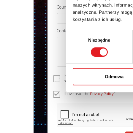
naszych witrynach. Informacj
Country:
analityczne. Partnerzy mogą
korzystania z ich usług.
Contents: *
Wybór
Niezbędne
zgody
I consent to the processing of my perso
Odmowa
processing of personal data in the
Priva
I have read the
Privacy Policy
*