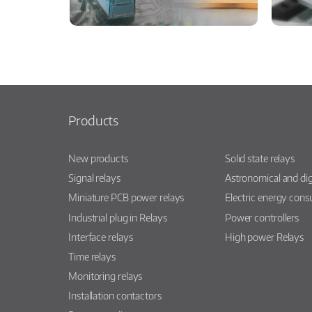
Products
New products
Solid state relays
Signal relays
Astronomical and dig
Miniature PCB power relays
Electric energy con
Industrial plug in Relays
Power controllers
Interface relays
High power Relays
Time relays
Monitoring relays
Installation contactors