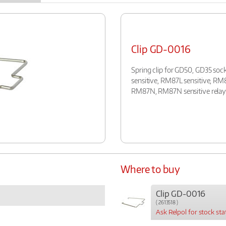
Clip GD-0016
Spring clip for GD50, GD35 s
sensitive, RM87L sensitive, 
RM87N, RM87N sensitive relay
Where to buy
Clip GD-0016
( 2613518 )
Ask Relpol for stock sta