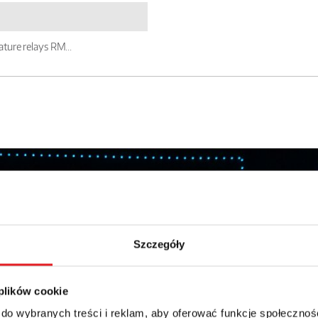
ature relays RM...
details of the offer
Email: *
Szczegóły
Phone:
 plików cookie
 do wybranych treści i reklam, aby oferować funkcje społecznoś