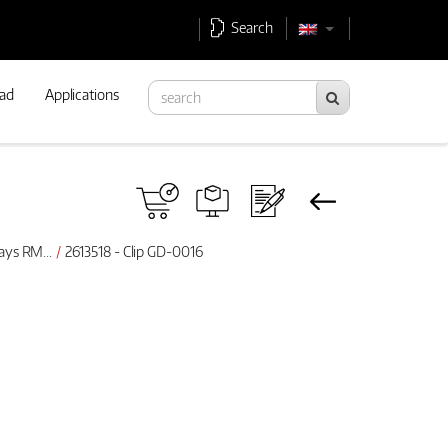
Search
ad
Applications
lays RM...
2613518 - Clip GD-0016