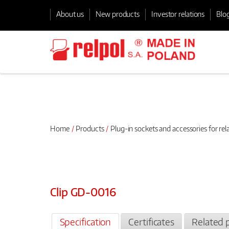
About us
New products
Investor relations
Blo
Home
Products
Plug-in sockets and accessories for rel
Clip GD-0016
Specification
Certificates
Related 