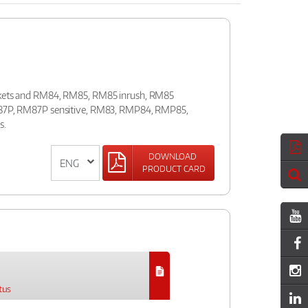
ockets and RM84, RM85, RM85 inrush, RM85
RM87P, RM87P sensitive, RM83, RMP84, RMP85,
s.
DOWNLOAD
PRODUCT CARD
tus