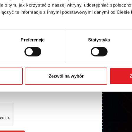
e o tym, jak korzystać z naszej witryny, udostępniać społeczno
 łączyć te informacje z innymi podstawowymi danymi od Ciebie
Preferencje
Statystyka
nal data by Relpol S.A. More information on the
Zezwól na wybór
Z
cy Policy
*