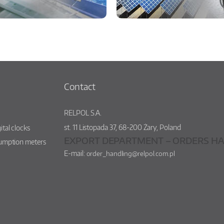
Contact
RELPOL S.A.
st.
11 Listopada 37
,
68-200
Żary
,
Poland
ital clocks
EXPORT DEPARTMENT – ORDERS HA
sumption meters
E-mail:
order_handling@relpol.com.pl