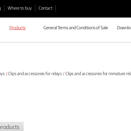
g
Where to buy
Contact
Products
General Terms and Conditions of Sale
Downlo
ays
Clips and accessories for relays
Clips and accessories for miniature re
products