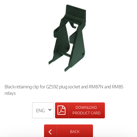
Black retaining clip for GZS92 plug socket and RM87N and RM85
relays
DOWNLOAD
PRODUCT CARD
BACK