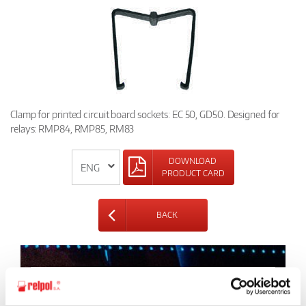
Clamp for printed circuit board sockets: EC 50, GD50. Designed for
relays: RMP84, RMP85, RM83
DOWNLOAD
PRODUCT CARD
BACK
Ask for the details of the offer