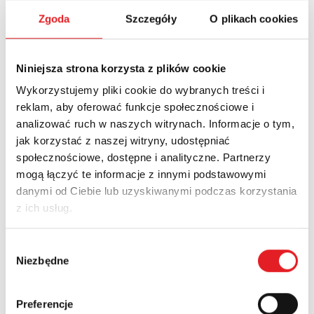
Zgoda
Szczegóły
O plikach cookies
Name: *
Niniejsza strona korzysta z plików cookie
Email: *
Wykorzystujemy pliki cookie do wybranych treści i
reklam, aby oferować funkcje społecznościowe i
analizować ruch w naszych witrynach. Informacje o tym,
Company:
jak korzystać z naszej witryny, udostępniać
społecznościowe, dostępne i analityczne. Partnerzy
mogą łączyć te informacje z innymi podstawowymi
Phone:
danymi od Ciebie lub uzyskiwanymi podczas korzystania
z ich usług.
Country:
Wybór
Niezbędne
zgody
Contents: *
Preferencje