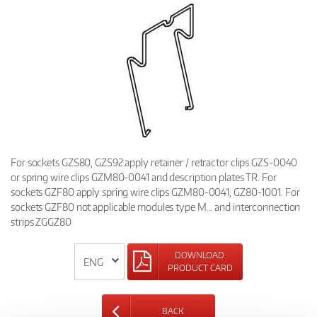
For sockets GZS80, GZS92 apply retainer / retractor clips GZS-0040
or spring wire clips GZM80-0041 and description plates TR. For
sockets GZF80 apply spring wire clips GZM80-0041, GZ80-1001. For
sockets GZF80 not applicable modules type M... and interconnection
strips ZGGZ80
DOWNLOAD
PRODUCT CARD
BACK