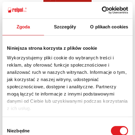
Zgoda
Szczegóły
O plikach cookies
Ask for the details of the offer
Name: *
Niniejsza strona korzysta z plików cookie
Wykorzystujemy pliki cookie do wybranych treści i
reklam, aby oferować funkcje społecznościowe i
Email: *
analizować ruch w naszych witrynach. Informacje o tym,
jak korzystać z naszej witryny, udostępniać
społecznościowe, dostępne i analityczne. Partnerzy
mogą łączyć te informacje z innymi podstawowymi
Company:
danymi od Ciebie lub uzyskiwanymi podczas korzystania
z ich usług.
Phone:
Wybór
Niezbędne
zgody