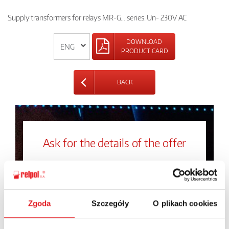
Supply transformers for relays MR-G… series. Un- 230V AC
DOWNLOAD
PRODUCT CARD
BACK
Ask for the details of the offer
Name: *
Zgoda
Szczegóły
O plikach cookies
Email: *