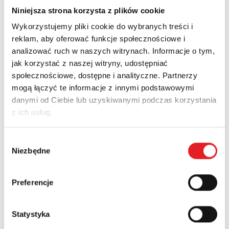
Niniejsza strona korzysta z plików cookie
Company:
Wykorzystujemy pliki cookie do wybranych treści i
reklam, aby oferować funkcje społecznościowe i
analizować ruch w naszych witrynach. Informacje o tym,
Phone:
jak korzystać z naszej witryny, udostępniać
społecznościowe, dostępne i analityczne. Partnerzy
mogą łączyć te informacje z innymi podstawowymi
Country:
danymi od Ciebie lub uzyskiwanymi podczas korzystania
z ich usług.
Wybór
Contents: *
Niezbędne
zgody
Preferencje
Statystyka
I consent to the processing of my personal data by
Relpol S.A. More information on the processing of