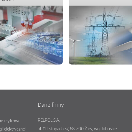
Dane firmy
RELPOL S.A.
e i cyfrowe
ul.
11 Listopada 37
,
68-200
Żary
, woj.
lubuskie
gii elektrycznej