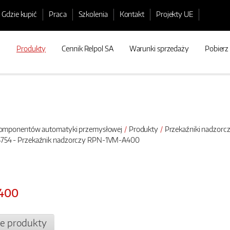
Gdzie kupić
Praca
Szkolenia
Kontakt
Projekty UE
Produkty
Cennik Relpol SA
Warunki sprzedaży
Pobierz
 komponentów automatyki przemysłowej
Produkty
Przekaźniki nadzorc
754 - Przekaźnik nadzorczy RPN-1VM-A400
A400
e produkty