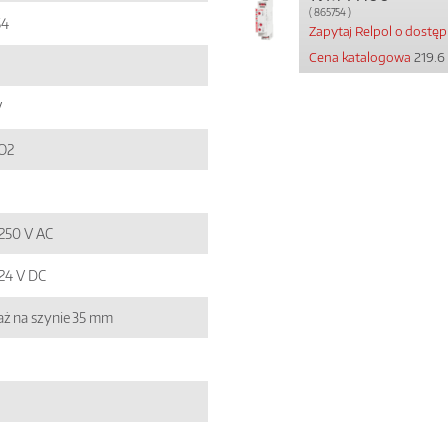
( 865754 )
54
Zapytaj Relpol o dostę
Cena katalogowa
219.6 
V
O2
 250 V AC
 24 V DC
ż na szynie 35 mm