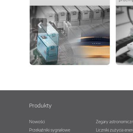
Produkty
Nowości
Zegary astronomiczn
Przekaźniki sygnałowe
Liczniki zużycia ener