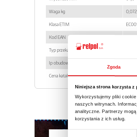
Waga kg
0,072
Klasa ETIM
EC00
Kod EAN
5900
Typ przekaźnika
RPN
Ip obudowy
IP 20
Zgoda
Cena katalogowa
219.6
Niniejsza strona korzysta z
Wykorzystujemy pliki cookie
naszych witrynach. Informacj
analityczne. Partnerzy mogą
korzystania z ich usług.
Wybór