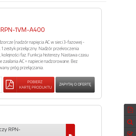
zy RPN-1VM-A400
zorcze (nadzór napięcia AC w sieci 3-fazowej -
 1 zestyk przełączny. Nadzór przekroczenia
kolejności faz. Funkcja histerezy. Nastawa czasu
e zasilania AC = napiecie nadzorowane. Bez
wany próg przełączania.
POBIERZ
ZAPYTAJ O OFERTĘ
KARTĘ PRODUKTU
rczy RPN-