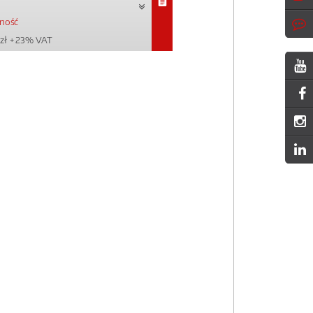
pność
zł
+ 23% VAT