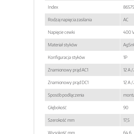
Index
8657
Rodzaj napięcia zasilania
AC
Napięcie cewki
400 
Materiał styków
AgSn
Konfiguracja styków
1P
Znamionowy prąd AC1
12 A /
Znamionowy prąd DC1
12 A /
Sposób podłączenia
monta
Głębokość
90
Szerokość mm
17,5
Wysokość mm
64,6