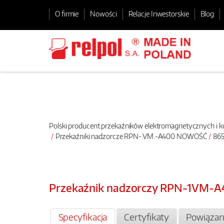
O firmie
Nowości
Relacje Inwestorskie
Blog
Polski producent przekaźników elektromagnetycznych i
Przekaźniki nadzorcze RPN-.VM.-A400 NOWOŚĆ
865
Przekaźnik nadzorczy RPN-1VM-
Specyfikacja
Certyfikaty
Powiązan