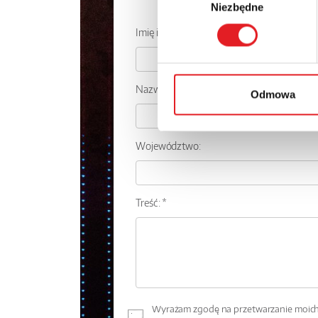
Zapytaj o
Niezbędne
zgody
Imię i nazwisko: *
Nazwa firmy:
Odmowa
Województwo:
Treść: *
Wyrażam zgodę na przetwarzanie moich 