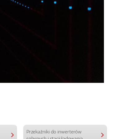
Przekaźniki do inwerterów
Przekaźniki
solarnych i stacji ładowania