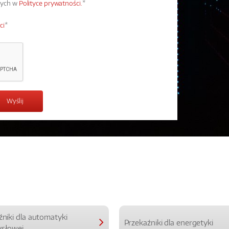
wych w
Polityce prywatności.
*
ci
*
źniki dla automatyki
Przekaźniki dla energetyki
słowej