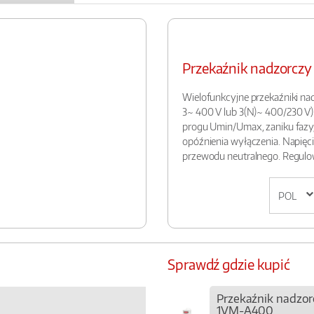
Przekaźnik nadzorc
Wielofunkcyjne przekaźniki nad
3~ 400 V lub 3(N)~ 400/230 V).
progu Umin/Umax, zaniku fazy, 
opóźnienia wyłączenia. Napięci
przewodu neutralnego. Regulo
Sprawdź gdzie kupić
Przekaźnik nadzo
1VM-A400