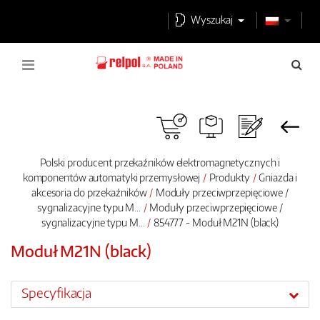
Wyszukaj
Polski producent przekaźników elektromagnetycznych i
komponentów automatyki przemysłowej
Produkty
Gniazda i
akcesoria do przekaźników
Moduły przeciwprzepięciowe /
sygnalizacyjne typu M...
Moduły przeciwprzepięciowe /
sygnalizacyjne typu M...
854777 - Moduł M21N (black)
Moduł M21N (black)
Specyfikacja