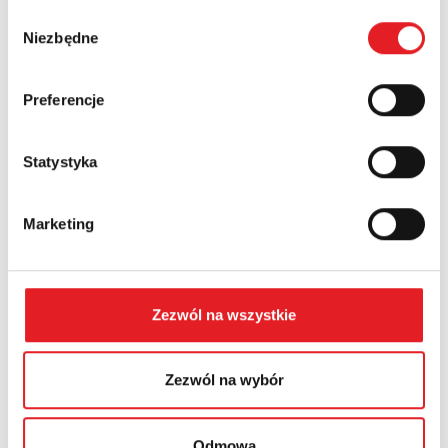
Wybór
Numer telefonu:
Niezbędne
zgody
Preferencje
Województwo:
Statystyka
Treść: *
Marketing
Zezwól na wszystkie
Wyrażam zgodę na przetwarzanie moich danych
osobowych przez Relpol S.A. Więcej informacji na
temat przetwarzania danych osobowych w
Polityce
Zezwól na wybór
prywatności.
*
Zapoznałem z treścią
Polityki Prywatności
*
Odmowa