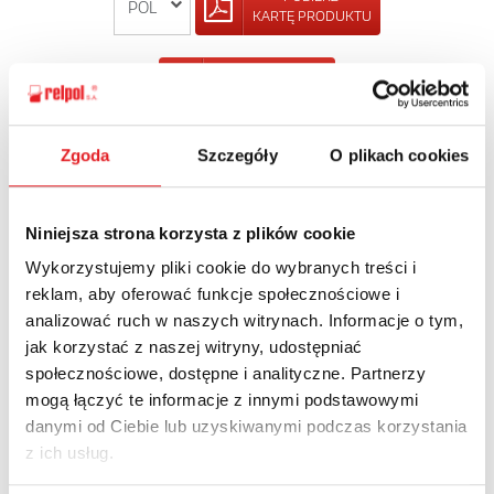
KARTĘ PRODUKTU
POWRÓT
Zgoda
Szczegóły
O plikach cookies
Zapytaj o szczegóły oferty
Niniejsza strona korzysta z plików cookie
Imię i nazwisko: *
Wykorzystujemy pliki cookie do wybranych treści i
reklam, aby oferować funkcje społecznościowe i
analizować ruch w naszych witrynach. Informacje o tym,
jak korzystać z naszej witryny, udostępniać
Adres e-mail: *
społecznościowe, dostępne i analityczne. Partnerzy
mogą łączyć te informacje z innymi podstawowymi
danymi od Ciebie lub uzyskiwanymi podczas korzystania
Nazwa firmy:
z ich usług.