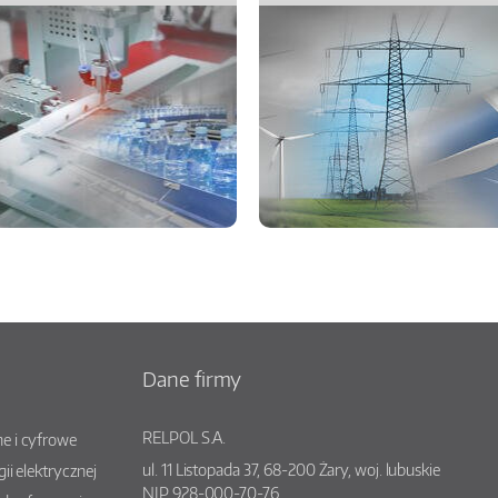
Dane firmy
RELPOL S.A.
e i cyfrowe
ul.
11 Listopada 37
,
68-200
Żary
, woj.
lubuskie
gii elektrycznej
NIP 928-000-70-76