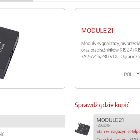
MODULE 21
Moduły sygnalizacyjne/przeciw
oraz przekaźnkików R15 2P i R15
+A1/-A2, 6/230 V DC. Ogranicza
Sprawdź gdzie kupić
MODULE 21
( 2002616 )
Stan w magazynie Relpol
16
Cena katalogowa
21.52 