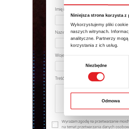
Imię i nazwisko: *
Niniejsza strona korzysta z
Wykorzystujemy pliki cookie
naszych witrynach. Informacj
Nazwa firmy:
analityczne. Partnerzy mogą
korzystania z ich usług.
Województwo:
Wybór
Niezbędne
zgody
Treść: *
Odmowa
Wyrażam zgodę na przetwarzanie moich 
na temat przetwarzania danych osobo