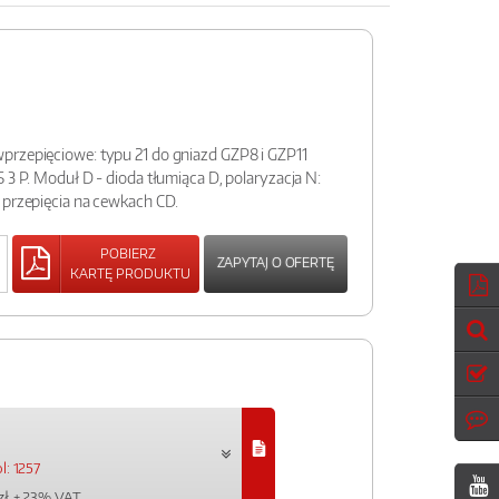
przepięciowe: typu 21 do gniazd GZP8 i GZP11
 3 P. Moduł D - dioda tłumiąca D, polaryzacja N:
 przepięcia na cewkach CD.
POBIERZ
ZAPYTAJ O OFERTĘ
KARTĘ PRODUKTU
: 1257
zł
+ 23% VAT