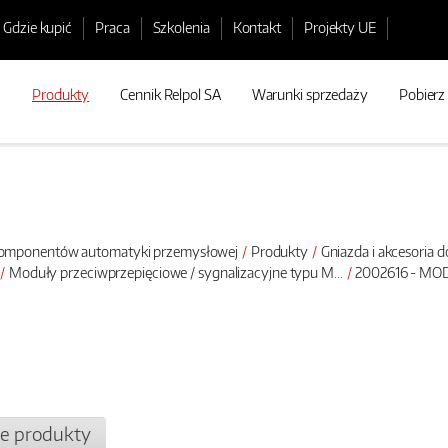
Gdzie kupić
Praca
Szkolenia
Kontakt
Projekty UE
Produkty
Cennik Relpol SA
Warunki sprzedaży
Pobierz
 komponentów automatyki przemysłowej
Produkty
Gniazda i akcesoria 
Moduły przeciwprzepięciowe / sygnalizacyjne typu M...
2002616 - MOD
e produkty