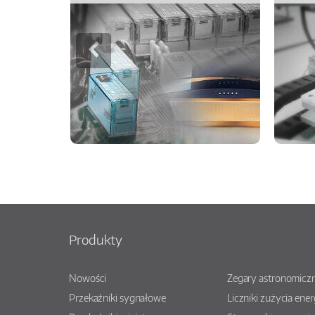
Produkty
Nowości
Zegary astronomiczn
Przekaźniki sygnałowe
Liczniki zużycia ener