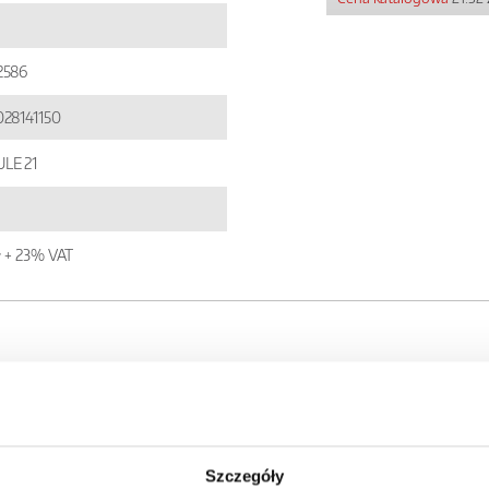
2586
28141150
LE 21
ł + 23% VAT
 szczegóły oferty
Szczegóły