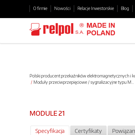
O firmie
Nowości
Relacje Inwestorskie
Blog
Polski producent przekaźników elektromagnetycznych i
Moduły przeciwprzepięciowe / sygnalizacyjne typu M...
MODULE 21
Specyfikacja
Certyfikaty
Powiązan