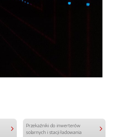
Przekaźniki do inwerterów
Przekaźniki
solarnych i stacji ładowania